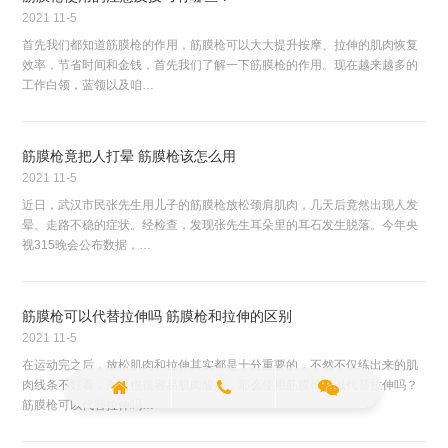
2021
11-5
首先我们都知道筋膜枪的作用，筋膜枪可以大大提升按摩、拉伸的肌肉恢复
效率，节省时间和金钱，首先我们了解一下筋膜枪的作用。现在越来越多的
工作白领，蓝领以及咱…
筋膜枪竟把人打晕 筋膜枪该怎么用
2021
11-5
近日，武汉市民张先生用儿子的筋膜枪放松颈肩肌肉，几天后竟然出现人发
晕、走路不稳的症状。经检查，发现张先生耳朵里的耳石发生脱落。今年央
视315晚会公布数据，…
筋膜枪可以代替拉伸吗 筋膜枪和拉伸的区别
2021
11-5
在运动完之后，放松肌肉和拉伸其实都是十分重要的，不然不仅练出来的肌
肉线条不好看，而且也很容易肌肉酸痛，那么使用筋膜枪可以代替拉伸吗？
筋膜枪可以代替拉伸吗…